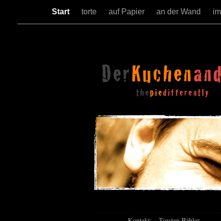
Start
torte
auf Papier
an der Wand
im
Kontakt: Torsten Bähler